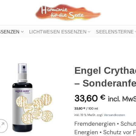
SSENZEN
LICHTWESEN ESSENZEN
SEELENSTERNE
Engel Crytha
– Sonderanfe
33,60
€
incl. MwS
33,60
/
100
ml
€
inkl. 19 % MwSt.
zzgl.
Versandkosten
Fremdenergien • Schut
Energien • Schutz vor 