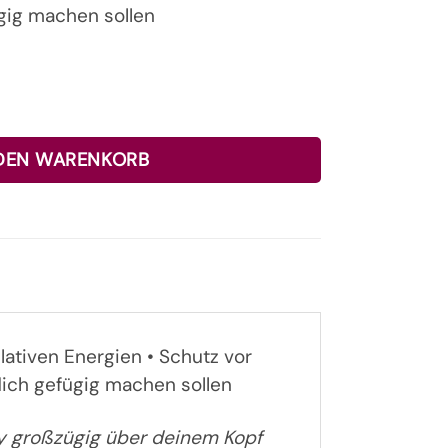
gig machen sollen
ay 100ml - Sonderanfertigung Menge
 DEN WARENKORB
ativen Energien • Schutz vor
dich gefügig machen sollen
ay großzügig über deinem Kopf