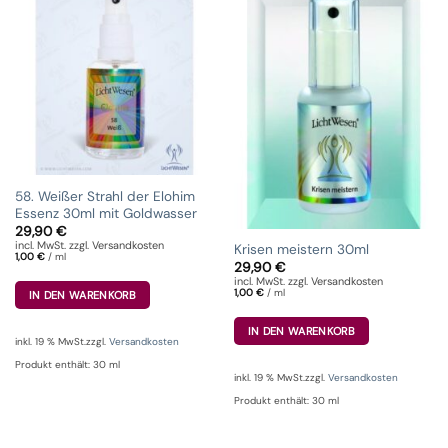
58. Weißer Strahl der Elohim
Essenz 30ml mit Goldwasser
29,90
€
incl. MwSt. zzgl. Versandkosten
Krisen meistern 30ml
1,00
€
/
ml
29,90
€
incl. MwSt. zzgl. Versandkosten
1,00
€
/
ml
IN DEN WARENKORB
IN DEN WARENKORB
inkl. 19 % MwSt.
zzgl.
Versandkosten
Produkt enthält: 30
ml
inkl. 19 % MwSt.
zzgl.
Versandkosten
Produkt enthält: 30
ml