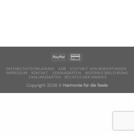
DATENSCHUTZERKLÄRUNG
AGB
ECHTHEIT VON BEWERTUNGEN
IMPRESSUM
KONTAKT
VERSANDARTEN
WIDERRUFSBELEHRUNG
ZAHLUNGSARTEN
RECHTLICHER HINWEIS
Copyright 2026 ©
Harmonie für die Seele