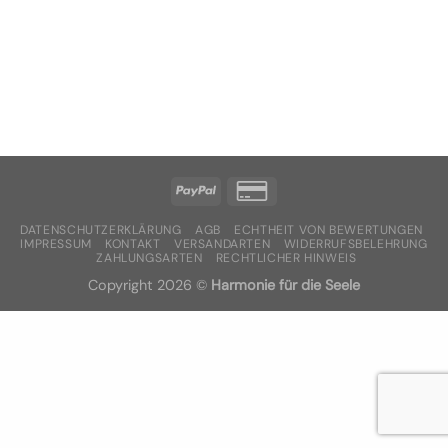
DATENSCHUTZERKLÄRUNG
AGB
ECHTHEIT VON BEWERTUNGEN
IMPRESSUM
KONTAKT
VERSANDARTEN
WIDERRUFSBELEHRUNG
ZAHLUNGSARTEN
RECHTLICHER HINWEIS
Copyright 2026 ©
Harmonie für die Seele