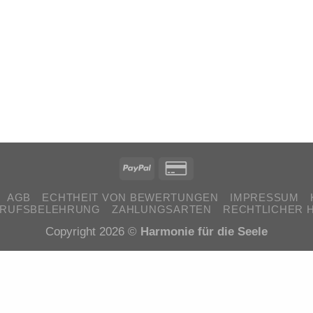
AGB
ECHTHEIT VON BEWERTUNGEN
IMPRESSUM
RRUFSBELEHRUNG
ZAHLUNGSARTEN
RECHTLICHER 
Copyright 2026 ©
Harmonie für die Seele