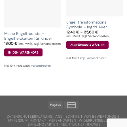
Engel Transformations
Symbole – Ingrid Auer
12,40
€
–
35,60
€
Meine Engelfreunde –
incl. MwSt. zzgl. Versandkosten
Engelherzkarten für Kinder
18,00
€
incl. MwSt. zzgl. Versandkosten
AUSFÜHRUNG WÄHLEN
Dieses
IN DEN WARENKORB
Produkt
inkl. MwSt.
zzgl.
Versandkosten
weist
inkl. 19 % MwSt.
zzgl.
Versandkosten
mehrere
Varianten
auf.
Die
Optionen
können
auf
der
Produktseite
DATENSCHUTZERKLÄRUNG
AGB
ECHTHEIT VON BEWERTUNGEN
gewählt
IMPRESSUM
KONTAKT
VERSANDARTEN
WIDERRUFSBELEHRUNG
ZAHLUNGSARTEN
RECHTLICHER HINWEIS
werden