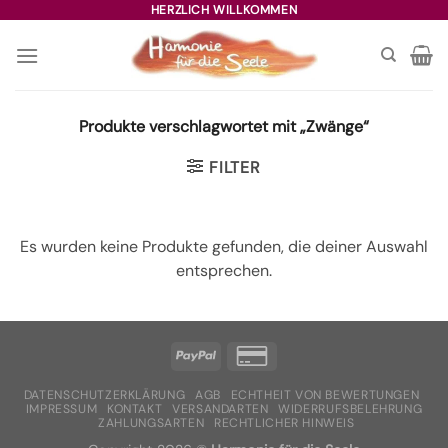
Zum
HERZLICH WILLKOMMEN
Inhalt
springen
Produkte verschlagwortet mit „Zwänge“
FILTER
Es wurden keine Produkte gefunden, die deiner Auswahl
entsprechen.
DATENSCHUTZERKLÄRUNG
AGB
ECHTHEIT VON BEWERTUNGEN
IMPRESSUM
KONTAKT
VERSANDARTEN
WIDERRUFSBELEHRUNG
ZAHLUNGSARTEN
RECHTLICHER HINWEIS