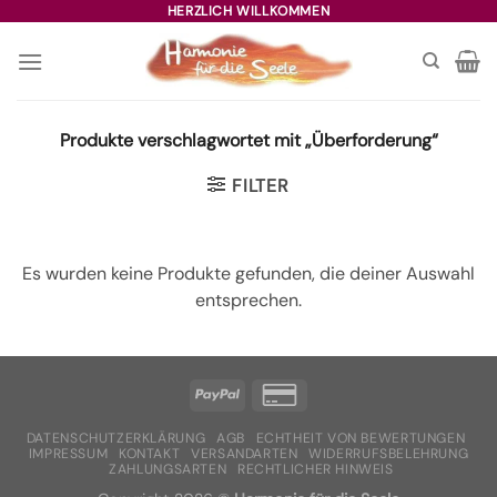
Zum
HERZLICH WILLKOMMEN
Inhalt
springen
Produkte verschlagwortet mit „Überforderung“
FILTER
Es wurden keine Produkte gefunden, die deiner Auswahl
entsprechen.
DATENSCHUTZERKLÄRUNG
AGB
ECHTHEIT VON BEWERTUNGEN
IMPRESSUM
KONTAKT
VERSANDARTEN
WIDERRUFSBELEHRUNG
ZAHLUNGSARTEN
RECHTLICHER HINWEIS