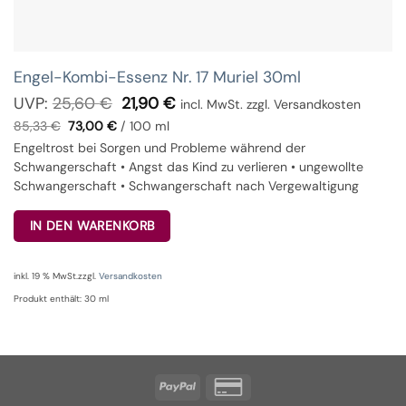
Engel-Kombi-Essenz Nr. 17 Muriel 30ml
Ursprünglicher
Aktueller
UVP:
25,60
€
21,90
€
incl. MwSt. zzgl. Versandkosten
Preis
Preis
85,33
€
73,00
€
/
100
ml
war:
ist:
25,60 €
21,90 €.
Engeltrost bei Sorgen und Probleme während der
Schwangerschaft • Angst das Kind zu verlieren • ungewollte
Schwangerschaft • Schwangerschaft nach Vergewaltigung
IN DEN WARENKORB
inkl. 19 % MwSt.
zzgl.
Versandkosten
Produkt enthält: 30
ml