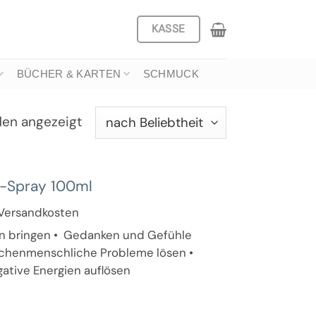
KASSE
BÜCHER & KARTEN
SCHMUCK
Nach
den angezeigt
Beliebtheit
sortiert
a-Spray 100ml
. Versandkosten
ben bringen • Gedanken und Gefühle
ischenmenschliche Probleme lösen •
gative Energien auflösen