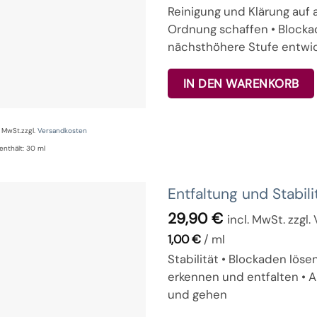
Reinigung und Klärung auf
Ordnung schaffen • Blockad
nächsthöhere Stufe entwick
IN DEN WARENKORB
% MwSt.
zzgl.
Versandkosten
enthält: 30
ml
Entfaltung und Stabil
29,90
€
incl. MwSt. zzgl
1,00
€
/
ml
Stabilität • Blockaden löse
erkennen und entfalten • 
und gehen