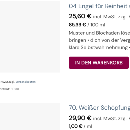
04 Engel für Reinheit
25,60
€
incl. MwSt. zzgl
85,33
€
/
100
ml
Muster und Blockaden lösen
bringen • dich von der Verg
klare Selbstwahrnehmung •
IN DEN WARENKORB
% MwSt.
zzgl.
Versandkosten
enthält: 30
ml
70. Weißer Schöpfung
29,90
€
incl. MwSt. zzgl
1,00
€
/
ml