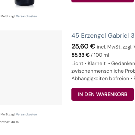
% MwSt.
zzgl.
Versandkosten
45 Erzengel Gabriel 
25,60
€
incl. MwSt. zzgl
85,33
€
/
100
ml
Licht • Klarheit • Gedanke
zwischenmenschliche Probl
Abhängigkeiten befreien • 
IN DEN WARENKORB
% MwSt.
zzgl.
Versandkosten
enthält: 30
ml