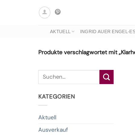
Zum
Inhalt
springen
AKTUELL
INGRID AUER ENGEL-E
Produkte verschlagwortet mit „Klarhe
Suche
nach:
KATEGORIEN
Aktuell
Ausverkauf