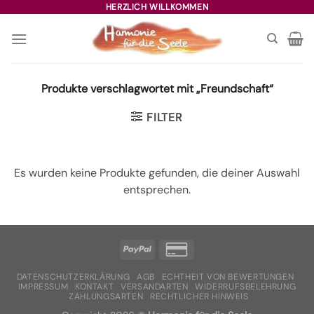
Zum
HERZLICH WILLKOMMEN
Inhalt
springen
Produkte verschlagwortet mit „Freundschaft“
FILTER
Es wurden keine Produkte gefunden, die deiner Auswahl
entsprechen.
DATENSCHUTZERKLÄRUNG
AGB
ECHTHEIT VON BEWERTUNGEN
IMPRESSUM
KONTAKT
VERSANDARTEN
WIDERRUFSBELEHRUNG
ZAHLUNGSARTEN
RECHTLICHER HINWEIS