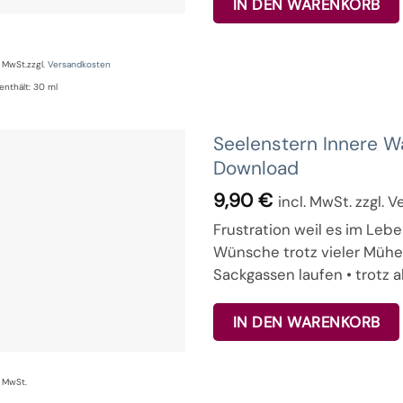
IN DEN WARENKORB
% MwSt.
zzgl.
Versandkosten
enthält: 30
ml
Seelenstern Innere 
Download
9,90
€
incl. MwSt. zzgl. 
Frustration weil es im Lebe
Wünsche trotz vieler Mühe
Sackgassen laufen • trotz 
IN DEN WARENKORB
% MwSt.