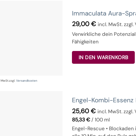
Immaculata Aura-Spr
29,00
€
incl. MwSt. zzgl
Verwirkliche dein Potenzi
Fähigkeiten
IN DEN WARENKORB
% MwSt.
zzgl.
Versandkosten
Engel-Kombi-Essenz N
25,60
€
incl. MwSt. zzgl
85,33
€
/
100
ml
Engel-Rescue • Blockaden i
alle 10 Min. auf den Puls g