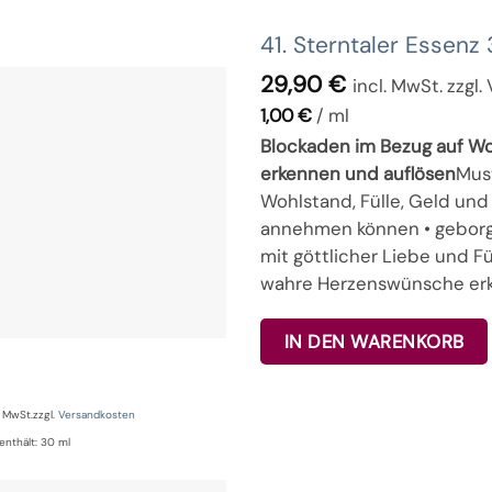
41. Sterntaler Essenz
29,90
€
incl. MwSt. zzgl
1,00
€
/
ml
Blockaden im Bezug auf Woh
erkennen und auflösen
Mus
Wohlstand, Fülle, Geld und
annehmen können • geborg
mit göttlicher Liebe und Fü
wahre Herzenswünsche er
IN DEN WARENKORB
% MwSt.
zzgl.
Versandkosten
enthält: 30
ml