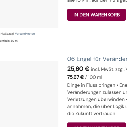
IN DEN WARENKORB
% MwSt.
zzgl.
Versandkosten
enthält: 30
ml
06 Engel für Veränd
25,60
€
incl. MwSt. zzgl
75,67
€
/
100
ml
Dinge in Fluss bringen • En
Veränderungen zulassen u
Verletzungen überwinden •
annehmen, die über Logik 
die Zukunft vertrauen