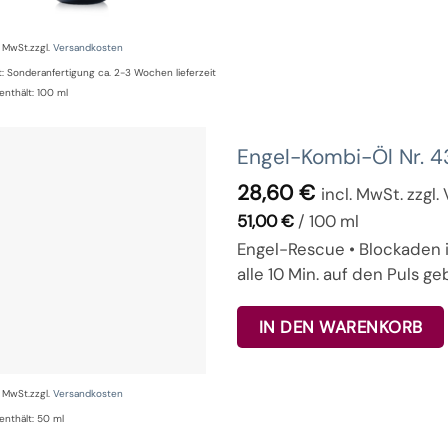
% MwSt.
zzgl.
Versandkosten
t:
Sonderanfertigung ca. 2-3 Wochen lieferzeit
enthält: 100
ml
Engel-Kombi-Öl Nr. 4
28,60
€
incl. MwSt. zzgl
51,00
€
/
100
ml
Engel-Rescue • Blockaden i
alle 10 Min. auf den Puls g
IN DEN WARENKORB
% MwSt.
zzgl.
Versandkosten
enthält: 50
ml