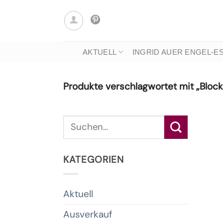
Zum
Inhalt
springen
AKTUELL
INGRID AUER ENGEL-E
Produkte verschlagwortet mit „Bloc
Suche
nach:
KATEGORIEN
Aktuell
Ausverkauf