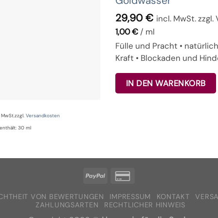
Goldwasser
29,90
€
incl. MwSt. zzgl
1,00
€
/
ml
Fülle und Pracht • natürlic
Kraft • Blockaden und Hind
IN DEN WARENKORB
% MwSt.
zzgl.
Versandkosten
enthält: 30
ml
CHTHEIT VON BEWERTUNGEN
IMPRESSUM
KONTAKT
VERS
ZAHLUNGSARTEN
RECHTLICHER HINWEIS