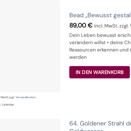
Bead „Bewusst gestal
89,00
€
incl. MwSt. zzgl
Dein Leben bewusst erscha
verändern willst • deine C
Ressourcen erkennen und n
werden
IN DEN WARENKORB
% MwSt.
zzgl.
Versandkosten
t:
Lieferbar
64. Goldener Strahl 