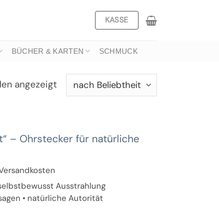
KASSE
BÜCHER & KARTEN
SCHMUCK
Nach
den angezeigt
Beliebtheit
sortiert
t“ – Ohrstecker für natürliche
. Versandkosten
 selbstbewusst Ausstrahlung
agen • natürliche Autorität